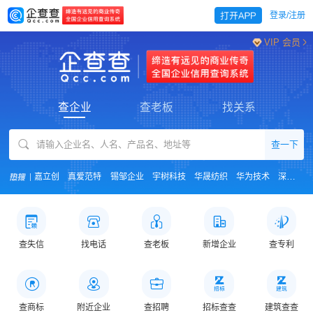
登录/注册
VIP 会员
查企业
查老板
找关系
查一下
嘉立创
真爱范特
锡邹企业
宇树科技
华晟纺织
华为技术
深度求索
查失信
找电话
查老板
新增企业
查专利
查商标
附近企业
查招聘
招标查查
建筑查查