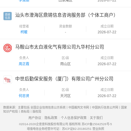
李淑丽
田家庵区
2026-07-22
汕头市澄海区鼎锵信息咨询服务部（个体工商户）
鼎锵

信息
经营者
资金数额
成立日期
柯暖
-
2026-07-22
马鞍山市太白液化气有限公司九华村分公司
负责人
区/县
成立日期
周正霞
雨山区
2026-07-22
中世后勤保安服务（厦门）有限公司广州分公司
负责人
区/县
成立日期
何忠贤
天河区
2026-07-22
数据来源：主要包括 全国企业信用信息公示系统丨中国裁判文书网丨中国执行信息公开网丨国家
知识产权局丨商标局丨版权局
用户协议
隐私政策
个人信息保护政策
关于我们
©2014-2026
企查查科技股份有限公司 版权所有
苏ICP备15042526号-5
增值电信业务经营许可证：苏ICP证B2-20180251
营业执照